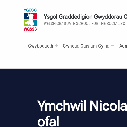
Ysgol Graddedigion Gwyddorau 
WELSH GRADUATE SCHOOL FOR THE SOCIAL SC
Gwybodaeth
Gwneud Cais am Gyllid
Adn
Ymchwil Nicola
ofal