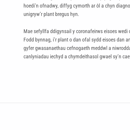
hoedi’n ofnadwy, diffyg cymorth ar ôl a chyn diagn
unigryw’r plant bregus hyn.
Mae sefyllfa ddigynsail y coronafeirws eisoes wedi
Fodd bynnag, i’r plant o dan ofal sydd eisoes dan 
gyfer gwasanaethau cefnogaeth meddwl a niwroddatbly
canlyniadau iechyd a chymdeithasol gwael sy’n cael 
Skip back to main navigation
Llywio cofnod