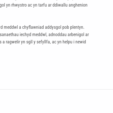
ol yn rhwystro ac yn tarfu ar ddiwallu anghenion
hyd meddwl a chyflawniad addysgol pob plentyn.
gwasanaethau iechyd meddwl, adnoddau arbenigol ar
ragwelir yn sgîl y sefyllfa, ac yn helpu i newid