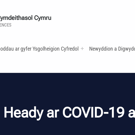
Cymdeithasol Cymru
IENCES
oddau ar gyfer Ysgolheigion Cyfredol
Newyddion a Digwyd
 Heady ar COVID-19 a