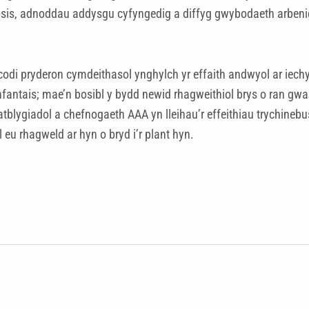
osis, adnoddau addysgu cyfyngedig a diffyg gwybodaeth arbenig
 codi pryderon cymdeithasol ynghylch yr effaith andwyol ar iec
anfantais; mae’n bosibl y bydd newid rhagweithiol brys o ran 
giadol a chefnogaeth AAA yn lleihau’r effeithiau trychinebus a 
eu rhagweld ar hyn o bryd i’r plant hyn.