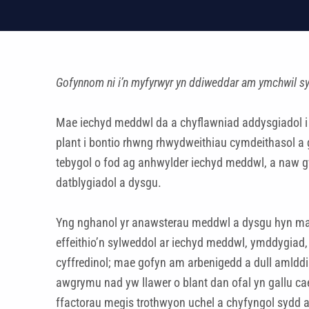
Gofynnom ni i’n myfyrwyr yn ddiweddar am ymchwil sy’
Mae iechyd meddwl da a chyflawniad addysgiadol i b
plant i bontio rhwng rhwydweithiau cymdeithasol a
tebygol o fod ag anhwylder iechyd meddwl, a naw 
datblygiadol a dysgu.
Yng nghanol yr anawsterau meddwl a dysgu hyn mae
effeithio’n sylweddol ar iechyd meddwl, ymddygiad,
cyffredinol; mae gofyn am arbenigedd a dull amlddi
awgrymu nad yw llawer o blant dan ofal yn gallu 
ffactorau megis trothwyon uchel a chyfyngol sydd a