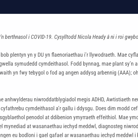
n berthnasol i COVID-19. Cysylltodd Nicola Heady â ni i roi gwybo
ob plentyn yn y DU yn flaenoriaethau i’r llywodraeth. Mae cyfl
 gwella symudedd cymdeithasol. Fodd bynnag, mae plant sy’n a
gwaith yn fwy tebygol o fod ag angen addysg arbennig (AAA); 
 anhwylderau niwroddatblygiadol megis ADHD, Awtistiaeth neu
 cyfathrebu cymdeithasol a’r gallu i ddysgu. Does dim modd ce
sgyblaethol penodol at ddibenion ymyrraeth effeithiol. Mae ym
cael mynediad at wasanaethau iechyd meddwl, diagnosteg niwro
ngen eu bodloni i gael gafael ar wasanaethau iechyd meddwl i b