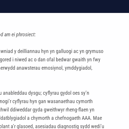
d am ei phrosiect:
awniad y deilliannau hyn yn galluogi ac yn grymuso
gored i niwed ac o dan ofal bedwar gwaith yn fwy
oherwydd anawsterau emosiynol, ymddygiadol,
 anableddau dysgu; cyflyrau gydol oes sy’n
fnogi’r cyflyrau hyn gan wasanaethau cymorth
chwil ddiweddar gyda gweithwyr rheng-flaen yn
ddatblygiadol a chymorth a chefnogaeth AAA. Mae
lant a’r glasoed, asesiadau diagnostig sydd wedi’u