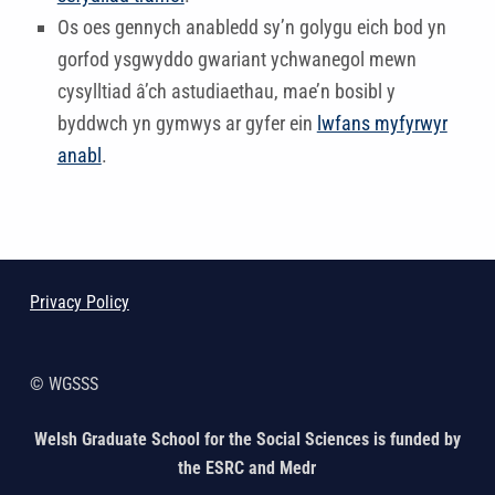
Os oes gennych anabledd sy’n golygu eich bod yn
gorfod ysgwyddo gwariant ychwanegol mewn
cysylltiad â’ch astudiaethau, mae’n bosibl y
byddwch yn gymwys ar gyfer ein
lwfans myfyrwyr
anabl
.
Skip back to main navigation
Privacy Policy
© WGSSS
Welsh Graduate School for the Social Sciences is funded by
the ESRC and Medr