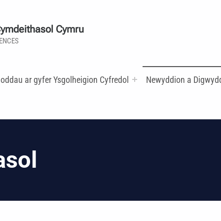
Cymdeithasol Cymru
IENCES
oddau ar gyfer Ysgolheigion Cyfredol
Newyddion a Digwyd
asol