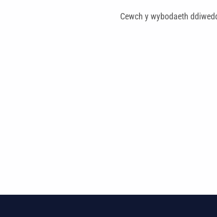
Cewch y wybodaeth ddiwedd
Skip back to main navigation