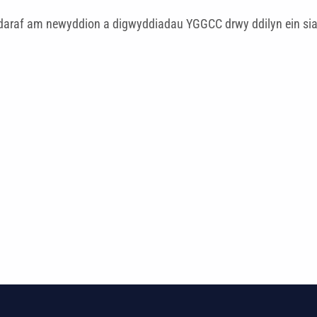
araf am newyddion a digwyddiadau YGGCC drwy ddilyn ein sian