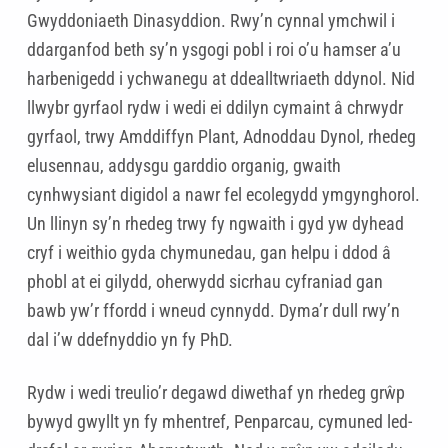
Gwyddoniaeth Dinasyddion. Rwy’n cynnal ymchwil i
ddarganfod beth sy’n ysgogi pobl i roi o’u hamser a’u
harbenigedd i ychwanegu at ddealltwriaeth ddynol. Nid
llwybr gyrfaol rydw i wedi ei ddilyn cymaint â chrwydr
gyrfaol, trwy Amddiffyn Plant, Adnoddau Dynol, rhedeg
elusennau, addysgu garddio organig, gwaith
cynhwysiant digidol a nawr fel ecolegydd ymgynghorol.
Un llinyn sy’n rhedeg trwy fy ngwaith i gyd yw dyhead
cryf i weithio gyda chymunedau, gan helpu i ddod â
phobl at ei gilydd, oherwydd sicrhau cyfraniad gan
bawb yw’r ffordd i wneud cynnydd. Dyma’r dull rwy’n
dal i’w ddefnyddio yn fy PhD.
Rydw i wedi treulio’r degawd diwethaf yn rhedeg grŵp
bywyd gwyllt yn fy mhentref, Penparcau, cymuned led-