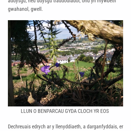
addysgu, neu ddysgu traddodiadol, ond yn rhywbeth
gwahanol, gwell.
LLUN O BENPARCAU GYDA CLOCH YR EOS
Dechreuais edrych ar y llenyddiaeth, a darganfyddais, er