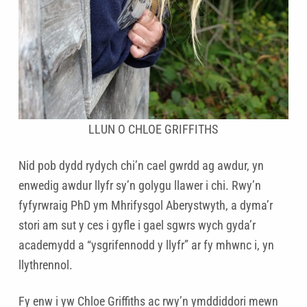
LLUN O CHLOE GRIFFITHS
Nid pob dydd rydych chi’n cael gwrdd ag awdur, yn
enwedig awdur llyfr sy’n golygu llawer i chi. Rwy’n
fyfyrwraig PhD ym Mhrifysgol Aberystwyth, a dyma’r
stori am sut y ces i gyfle i gael sgwrs wych gyda’r
academydd a “ysgrifennodd y llyfr” ar fy mhwnc i, yn
llythrennol.
Fy enw i yw Chloe Griffiths ac rwy’n ymddiddori mewn