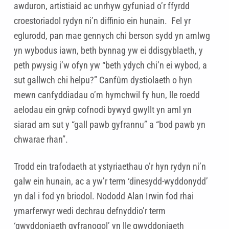
awduron, artistiaid ac unrhyw gyfuniad o’r ffyrdd
croestoriadol rydyn ni’n diffinio ein hunain. Fel yr
eglurodd, pan mae gennych chi berson sydd yn amlwg
yn wybodus iawn, beth bynnag yw ei ddisgyblaeth, y
peth pwysig i’w ofyn yw “beth ydych chi’n ei wybod, a
sut gallwch chi helpu?” Canfûm dystiolaeth o hyn
mewn canfyddiadau o’m hymchwil fy hun, lle roedd
aelodau ein grŵp cofnodi bywyd gwyllt yn aml yn
siarad am sut y “gall pawb gyfrannu” a “bod pawb yn
chwarae rhan”.
Trodd ein trafodaeth at ystyriaethau o’r hyn rydyn ni’n
galw ein hunain, ac a yw’r term ‘dinesydd-wyddonydd’
yn dal i fod yn briodol. Nododd Alan Irwin fod rhai
ymarferwyr wedi dechrau defnyddio’r term
‘gwyddoniaeth gyfranogol’ yn lle gwyddoniaeth