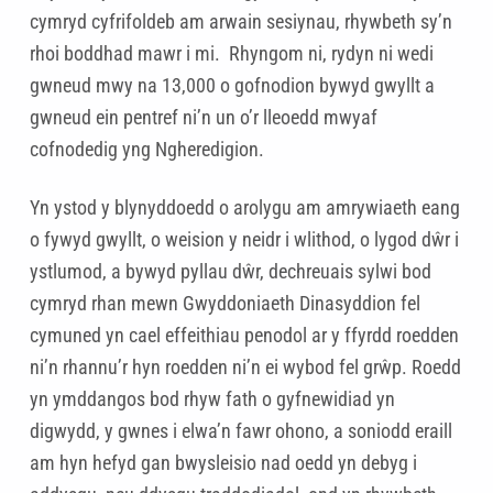
cymryd cyfrifoldeb am arwain sesiynau, rhywbeth sy’n
rhoi boddhad mawr i mi. Rhyngom ni, rydyn ni wedi
gwneud mwy na 13,000 o gofnodion bywyd gwyllt a
gwneud ein pentref ni’n un o’r lleoedd mwyaf
cofnodedig yng Ngheredigion.
Yn ystod y blynyddoedd o arolygu am amrywiaeth eang
o fywyd gwyllt, o weision y neidr i wlithod, o lygod dŵr i
ystlumod, a bywyd pyllau dŵr, dechreuais sylwi bod
cymryd rhan mewn Gwyddoniaeth Dinasyddion fel
cymuned yn cael effeithiau penodol ar y ffyrdd roedden
ni’n rhannu’r hyn roedden ni’n ei wybod fel grŵp. Roedd
yn ymddangos bod rhyw fath o gyfnewidiad yn
digwydd, y gwnes i elwa’n fawr ohono, a soniodd eraill
am hyn hefyd gan bwysleisio nad oedd yn debyg i