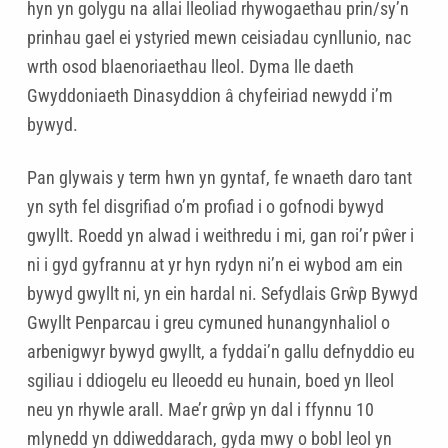
hyn yn golygu na allai lleoliad rhywogaethau prin/sy’n
prinhau gael ei ystyried mewn ceisiadau cynllunio, nac
wrth osod blaenoriaethau lleol. Dyma lle daeth
Gwyddoniaeth Dinasyddion â chyfeiriad newydd i’m
bywyd.
Pan glywais y term hwn yn gyntaf, fe wnaeth daro tant
yn syth fel disgrifiad o’m profiad i o gofnodi bywyd
gwyllt. Roedd yn alwad i weithredu i mi, gan roi’r pŵer i
ni i gyd gyfrannu at yr hyn rydyn ni’n ei wybod am ein
bywyd gwyllt ni, yn ein hardal ni. Sefydlais Grŵp Bywyd
Gwyllt Penparcau i greu cymuned hunangynhaliol o
arbenigwyr bywyd gwyllt, a fyddai’n gallu defnyddio eu
sgiliau i ddiogelu eu lleoedd eu hunain, boed yn lleol
neu yn rhywle arall. Mae’r grŵp yn dal i ffynnu 10
mlynedd yn ddiweddarach, gyda mwy o bobl leol yn