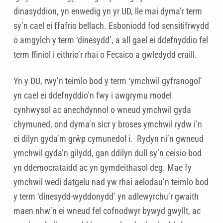
dinasyddion, yn enwedig yn yr UD, lle mai dyma’r term
sy’n cael ei ffafrio bellach. Esboniodd fod sensitifrwydd
o amgylch y term ‘dinesydd’, a all gael ei ddefnyddio fel
term ffiniol i eithrio’r rhai o Fecsico a gwledydd eraill.
Yn y DU, rwy’n teimlo bod y term ‘ymchwil gyfranogol’
yn cael ei ddefnyddio’n fwy i awgrymu model
cynhwysol ac anechdynnol o wneud ymchwil gyda
chymuned, ond dyma’n sicr y broses ymchwil rydw i’n
ei dilyn gyda’m grŵp cymunedol i. Rydyn ni’n gwneud
ymchwil gyda’n gilydd, gan ddilyn dull sy’n ceisio bod
yn ddemocrataidd ac yn gymdeithasol deg. Mae fy
ymchwil wedi datgelu nad yw rhai aelodau’n teimlo bod
y term ‘dinesydd-wyddonydd’ yn adlewyrchu’r gwaith
maen nhw’n ei wneud fel cofnodwyr bywyd gwyllt, ac