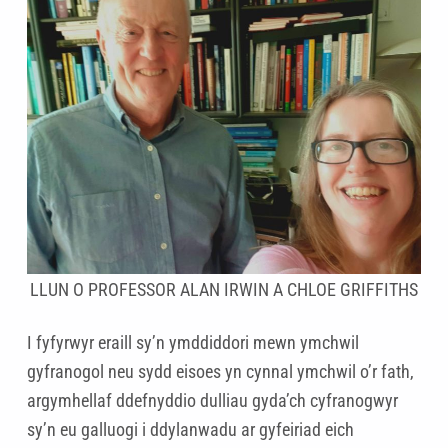
LLUN O PROFESSOR ALAN IRWIN A CHLOE GRIFFITHS
I fyfyrwyr eraill sy’n ymddiddori mewn ymchwil
gyfranogol neu sydd eisoes yn cynnal ymchwil o’r fath,
argymhellaf ddefnyddio dulliau gyda’ch cyfranogwyr
sy’n eu galluogi i ddylanwadu ar gyfeiriad eich