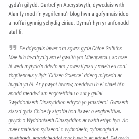
gyda’n gilydd. Gartref yn Aberystwyth, dywedais wrth
Alan fy mod i’n ysgrifennu’r blog hwn a gofynnais iddo
a hoffai gynnig ychydig eiriau. Dyma’r hyn yr anfonodd
ataf fi.
Fe ddysgais lawer o’m sgwrs gyda Chloe Griffiths.
Mae hi’n frwdfrydig am ei gwaith ym Mhenparcau, ac mae
hi wedi myfyrio’n ddwfn am y cwestiynau y mae’n eu codi.
Ysgrifennais y llyfr “Citizen Science” ddeng mlynedd ar
hugain yn ôl. Ar y pwynt hwnnw, roeddwn i’n ei chael hi’n
anodd meddwl am enghreifftiau o sut y gallai
Gwyddoniaeth Dinasyddion edrych yn ymarferol. Gwnaeth
siarad gyda Chloe fy atgoffa bod llawer o enghreifftiau
gwych o Wyddoniaeth Dinasyddion ar waith erbyn hyn. Ac
mae’r materion sylfaenol o wybodaeth, cyfranogiad a
gweithredu amgylcheddol mor bwysig ag erioed. Fel rwy’n