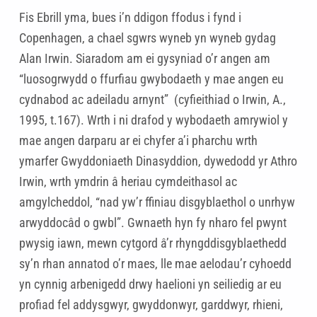
Fis Ebrill yma, bues i’n ddigon ffodus i fynd i
Copenhagen, a chael sgwrs wyneb yn wyneb gydag
Alan Irwin. Siaradom am ei gysyniad o’r angen am
“luosogrwydd o ffurfiau gwybodaeth y mae angen eu
cydnabod ac adeiladu arnynt” (cyfieithiad o Irwin, A.,
1995, t.167). Wrth i ni drafod y wybodaeth amrywiol y
mae angen darparu ar ei chyfer a’i pharchu wrth
ymarfer Gwyddoniaeth Dinasyddion, dywedodd yr Athro
Irwin, wrth ymdrin â heriau cymdeithasol ac
amgylcheddol, “nad yw’r ffiniau disgyblaethol o unrhyw
arwyddocâd o gwbl”. Gwnaeth hyn fy nharo fel pwynt
pwysig iawn, mewn cytgord â’r rhyngddisgyblaethedd
sy’n rhan annatod o’r maes, lle mae aelodau’r cyhoedd
yn cynnig arbenigedd drwy haelioni yn seiliedig ar eu
profiad fel addysgwyr, gwyddonwyr, garddwyr, rhieni,