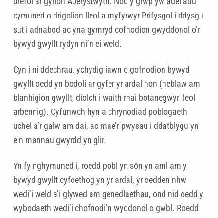
drefol ar gyrion Aberystwyth. Nod y grŵp yw adeiladu
cymuned o drigolion lleol a myfyrwyr Prifysgol i ddysgu
sut i adnabod ac yna gymryd cofnodion gwyddonol o’r
bywyd gwyllt rydyn ni’n ei weld.
Cyn i ni ddechrau, ychydig iawn o gofnodion bywyd
gwyllt oedd yn bodoli ar gyfer yr ardal hon (heblaw am
blanhigion gwyllt, diolch i waith rhai botanegwyr lleol
arbennig). Cyfunwch hyn â chrynodiad poblogaeth
uchel a’r galw am dai, ac mae’r pwysau i ddatblygu yn
ein mannau gwyrdd yn glir.
Yn fy nghymuned i, roedd pobl yn sôn yn aml am y
bywyd gwyllt cyfoethog yn yr ardal, yr oedden nhw
wedi’i weld a’i glywed am genedlaethau, ond nid oedd y
wybodaeth wedi’i chofnodi’n wyddonol o gwbl. Roedd