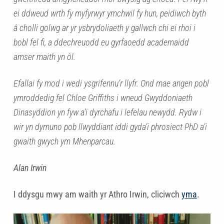
ei ddweud wrth fy myfyrwyr ymchwil fy hun, peidiwch byth
â cholli golwg ar yr ysbrydoliaeth y gallwch chi ei rhoi i
bobl fel fi, a ddechreuodd eu gyrfaoedd academaidd
amser maith yn ôl.
Efallai fy mod i wedi ysgrifennu’r llyfr. Ond mae angen pobl
ymroddedig fel Chloe Griffiths i wneud Gwyddoniaeth
Dinasyddion yn fyw a’i dyrchafu i lefelau newydd. Rydw i
wir yn dymuno pob llwyddiant iddi gyda’i phrosiect PhD a’i
gwaith gwych ym Mhenparcau.
Alan Irwin
I ddysgu mwy am waith yr Athro Irwin, cliciwch
yma
.