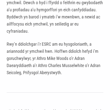
ymchwil. Dewch o hyd i ffyrdd o feithrin eu gwybodaeth
a’u profiadau a’u hymgorffori yn eich canfyddiadau.
Byddwch yn barod i ymateb i’w mewnbwn, a newid ac
ailffocysu eich ymchwil, yn seiliedig ar eu
cyfraniadau.
Rwy’n ddiolchgar i’r ESRC am eu hysgoloriaeth, a
ariannodd yr ymchwil hwn. Hoffwn ddiolch hefyd i’m
goruchwylwyr, yr Athro Mike Woods o’r Adran
Daearyddiaeth a’r Athro Charles Musselwhite o’r Adran
Seicoleg, Prifysgol Aberystwyth.