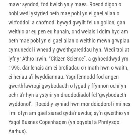
mawr syndod, fod bwlch yn y maes. Roedd digon o
bobl wedi ystyried beth mae pobl yn ei gael allan o
wirfoddoli a chofnodi bywyd gwyllt fel unigolion, gan
weithio ar eu pen eu hunain, ond welais i ddim byd am
beth mae pobl yn ei gael allan o weithio mewn grwpiau
cymunedol i wneud y gweithgareddau hyn. Wedi troi at
lyfr yr Athro Irwin, “Citizen Science”, a gyhoeddwyd ym
1995, darllenais am ei brofiadau o’r math hwn o waith,
ei heriau a’i lwyddiannau. Ysgrifennodd fod angen
gwerthfawrogi gwybodaeth o lygad y ffynnon ochr yn
ochr â’r hyn a ystyrir yn draddodiadol fel ‘gwybodaeth
wyddonol’. Roedd y syniad hwn mor ddiddorol i mi nes
i mi ofyn am gael siarad gyda’r awdur, sy’n gweithio yn
Ysgol Busnes Copenhagen (yn ogystal â Phrifysgol
Aarhus).