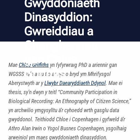
Gwyddoniaeth
Dinasyddion:
Gwreiddiau a
Changhennau
gan Chloe
Mae
Chloe Griffiths
yn fyfyrwraig PhD a ariennir gan
Griffiths
WGSSS sy’n astudio ar hyn o bryd ym Mhrifysgol
Aberystwyth ar y
Llwybr Daearyddiaeth Ddynol
. Mae ei
thesis, sy’n dwyn y teitl “Community Participation in
Biological Recording: An Ethnography of Citizen Science,”
yn archwilio ymgysylltu â’r cyhoedd wrth gasglu data
gwyddonol. Teithiodd Chloe i Copenhagen i gyfweld â’r
Athro Alan Irwin o Ysgol Busnes Copenhagen, ysgolhaig
arweiniol ym maes gwyddoniaeth dinasyddion.