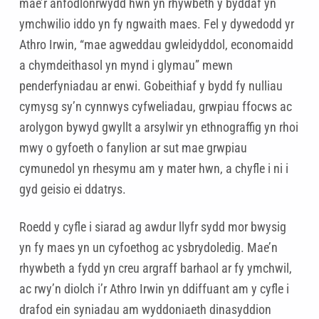
mae’r anfodlonrwydd hwn yn rhywbeth y byddaf yn
ymchwilio iddo yn fy ngwaith maes. Fel y dywedodd yr
Athro Irwin, “mae agweddau gwleidyddol, economaidd
a chymdeithasol yn mynd i glymau” mewn
penderfyniadau ar enwi. Gobeithiaf y bydd fy nulliau
cymysg sy’n cynnwys cyfweliadau, grwpiau ffocws ac
arolygon bywyd gwyllt a arsylwir yn ethnograffig yn rhoi
mwy o gyfoeth o fanylion ar sut mae grwpiau
cymunedol yn rhesymu am y mater hwn, a chyfle i ni i
gyd geisio ei ddatrys.
Roedd y cyfle i siarad ag awdur llyfr sydd mor bwysig
yn fy maes yn un cyfoethog ac ysbrydoledig. Mae’n
rhywbeth a fydd yn creu argraff barhaol ar fy ymchwil,
ac rwy’n diolch i’r Athro Irwin yn ddiffuant am y cyfle i
drafod ein syniadau am wyddoniaeth dinasyddion