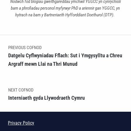
Nodwch fod blogiau gweithgareddau ymchwil YGGCC yn cynrychioli
barn a phrofiadau personol myfyrwyr PhD a ariennir gan YGGCC, yn
hytrach na barn y Bartneriaeth Hyfforddiant Doethurol (DTP).
Skip back to main navigation
Llywio cofnod
PREVIOUS COFNOD
Datgelu Cyflwyniadau Fflach: Sut i Ymgysylltu a Chreu
Argraff mewn Llai na Thri Munud
NEXT COFNOD
Interniaeth gyda Llywodraeth Cymru
Privacy Policy